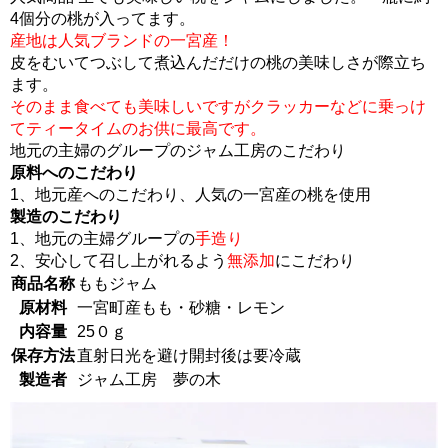
4個分の桃が入ってます。
産地は人気ブランドの一宮産！
皮をむいてつぶして煮込んだだけの桃の美味しさが際立ち
ます。
そのまま食べても美味しいですがクラッカーなどに乗っけ
てティータイムのお供に最高です。
地元の主婦のグループのジャム工房のこだわり
原料へのこだわり
1、地元産へのこだわり、人気の一宮産の桃を使用
製造のこだわり
1、地元の主婦グループの
手造り
2、安心して召し上がれるよう
無添加
にこだわり
商品名称
ももジャム
原材料
一宮町産もも・砂糖・レモン
内容量
25０ｇ
保存方法
直射日光を避け開封後は要冷蔵
製造者
ジャム工房 夢の木