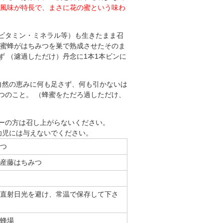
風味が特長で、まさに花の蜜という味わ
ビタミン・ミネラル等）も生きたまま召
蜜蜂がはちみつを巣で熟成させたそのま
ず （濾過しただけ）丹念に1本1本ビンに
自然の恵みに何も足さず、何も引かないは
つのこと。 （蜂蜜をただろ過しただけ、
ーの方は召し上がらないください。
幼児には与えないでください。
みつ
県産藤はちみつ
直射日光を避け、常温で保存して下さ
養蜂場