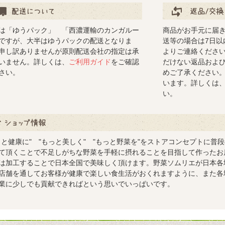
について
返品/交換について
は「ゆうパック」 「西濃運輸のカンガルー
商品がお手元に届
ですが、大半はゆうパックの配送となりま
送等の場合は7日以
申し訳ありませんが原則配送会社の指定は承
よりご連絡くださ
いません。詳しくは、
ご利用ガイド
をご確認
だけない返品およ
さい。
めご了承ください
います。詳しくは
い。
ップ情報
っと健康に" "もっと美しく" "もっと野菜を"をストアコンセプトに普
て頂くことで不足しがちな野菜を手軽に摂れることを目指して作ったお
は加工することで日本全国で美味しく頂けます。野菜ソムリエが日本各
店舗を通してお客様が健康で楽しい食生活がおくれますように、また各
業に少しでも貢献できればという思いでいっぱいです。