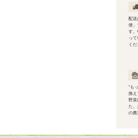
配送
配送
便」
す。
って
くだ
ショ
"も
換え
野菜
た。
の農