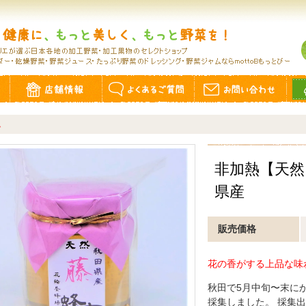
ム
非加熱【天然
県産
販売価格
花の香がする上品な味
秋田で5月中旬〜末に
採集しました。 採集