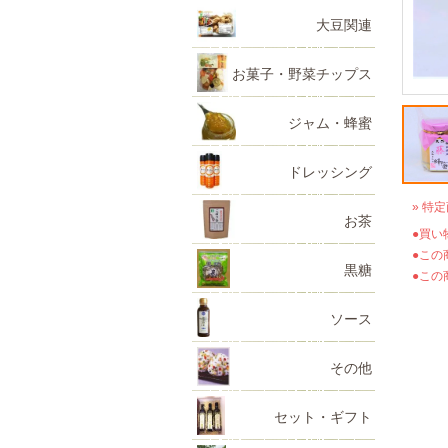
大豆関連
お菓子・野菜チップス
ジャム・蜂蜜
ドレッシング
» 特
お茶
●買い
●この
黒糖
●この
ソース
その他
セット・ギフト