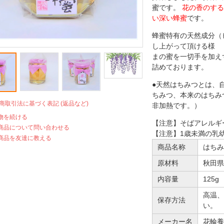
蜜です。
花の香のする
い深い蜂蜜
です。
蜂蜜特有の天然成分（
し上がって頂ける様 
まの蜜を一切手を加え
詰めております。
●天然はちみつとは、
ちみつ、本来のはちみ
定商取引法に基づく表記 (返品など)
非加熱です。）
物を続ける
【注意】そばアレルギ
商品について問い合わせる
【注意】1歳未満の乳
商品を友達に教える
商品名称
はち
原材料
秋田
内容量
125g
高温、
保存方法
い。
メーカー名
花輪