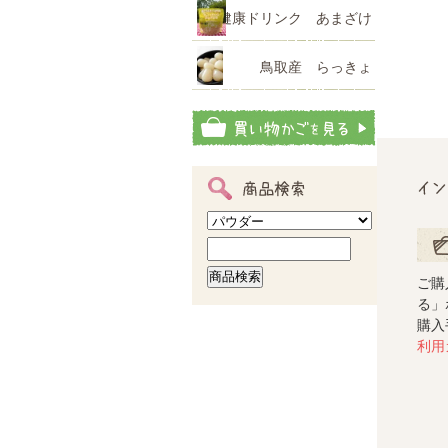
健康ドリンク あまざけ
鳥取産 らっきょ
イン
商品検索
ご注
ご購
る」
購入
利用