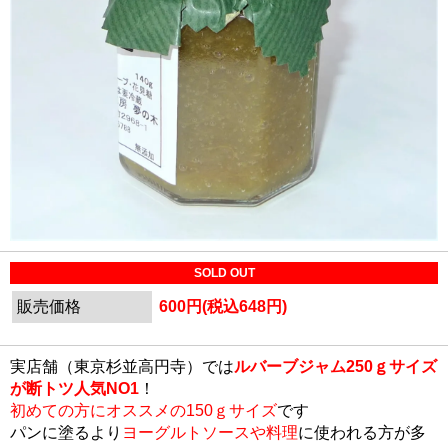
SOLD OUT
販売価格
600円(税込648円)
実店舗（東京杉並高円寺）では
ルバーブジャム250ｇサイズ
が断トツ人気NO1
！
初めての方にオススメの150ｇサイズ
です
パンに塗るより
ヨーグルトソースや料理
に使われる方が多