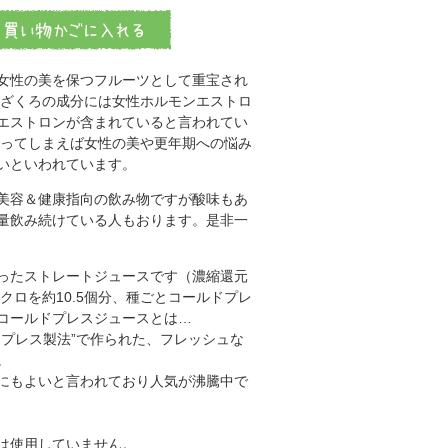
女性の美を保つフルーツとして重宝され
 ざくろの成分には女性ホルモンエストロ
エストロンが含まれていると言われてい
言ってしまえば女性の美や更年期への悩み
いといわれています。
美容＆健康指向の飲み物ですが酸味もあ
量飲み続けている人もおります。是非一
ったストレートジュースです（濃縮還元
クロを約10.5個分、種ごとコールドプレ
コールドプレスジュースとは…
ドプレス製法”で作られた、フレッシュな
。
にもよいと言われており人気が沸騰中で
は使用していません。