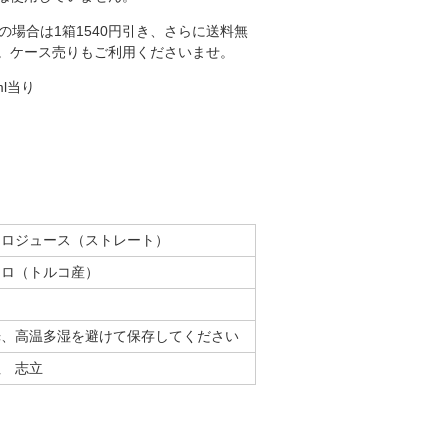
の場合は1箱1540円引き、さらに送料無
。ケース売りもご利用くださいませ。
l当り
クロジュース（ストレート）
クロ（トルコ産）
光、高温多湿を避けて保存してください
社 志立