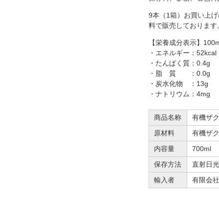
9本（1箱）お買い上げ
料で販売しております
【栄養成分表示】100m
・エネルギー：52kcal
・たんぱく質：0.4g
・脂 質 ：0.0g
・炭水化物 ：13g
・ナトリウム：4mg
商品名称
有機ザ
原材料
有機ザ
内容量
700ml
保存方法
直射日
輸入者
有限会