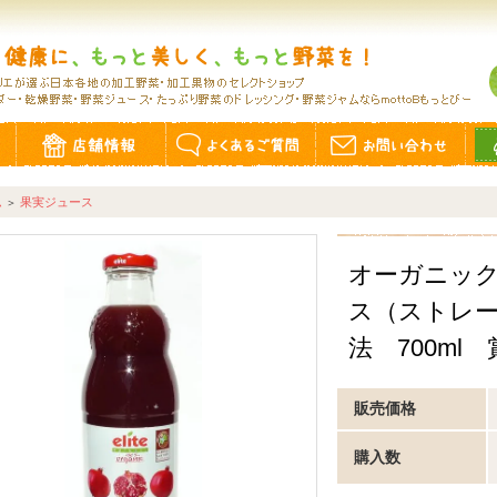
ム
果実ジュース
＞
オーガニッ
ス（ストレ
法 700ml 賞
販売価格
購入数