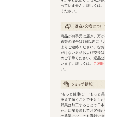
す。申し訳ありませんが原則配送
っていません。詳しくは、
ご利用
ください。
返品/交換について
商品がお手元に届き、万が一、汚
送等の場合は7日以内に「お問い
よりご連絡ください。なお、事前
だけない返品および交換はお受け
めご了承ください。返品公開でき
います。詳しくは、
ご利用ガイド
い。
ショップ情報
"もっと健康に" "もっと美しく
換えて頂くことで不足しがちな野
野菜は加工することで日本全国で
た。店舗を通してお客様が健康で
の農業に少しでも貢献できればと