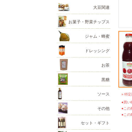
大豆関連
お菓子・野菜チップス
ジャム・蜂蜜
ドレッシング
お茶
黒糖
ソース
» 特
●買い
その他
●この
●この
セット・ギフト