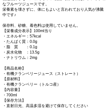
なフルーツジュースです。
栄養素を壊さずに、体にもよいと言われており人気が沸騰
中です♪
保存料、砂糖、着色料は使用していません。
【栄養成分表示】100ml当り
・エネルギー：57kcal
・たんぱく質：0.0g
・脂 質 ：0.1g
・炭水化物 ：13.5g
・ナトリウム：2mg
【商品名称】
・有機クランベリージュース（ストレート）
【原材料】
・有機クランベリー（トルコ産）
【内容量】
・700ml
【保存方法】
・直射日光、高温多湿を避けて保存してください