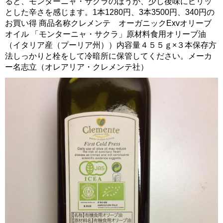
ると、モンターニャ・サクラのほうが、少し後味にピリッ
とした辛さを感じます。1本1280円、3本3500円、340円の
お買い得 商品名称クレメンテ オーガニックExvオリーブ
オイル 「モンターニャ・サクラ」原材料食用オリーブ油
（イタリア産（プーリア州））内容量４５５ｇ×３本保存方
法しっかりと栓をして冷暗所に保管してください。メーカ
ー名志立（オレアリア・クレメンテ社）