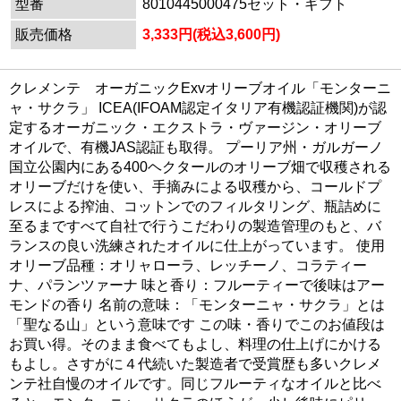
型番
8010445000475セット・ギフト
販売価格
3,333円(税込3,600円)
クレメンテ オーガニックExvオリーブオイル「モンターニ
ャ・サクラ」 ICEA(IFOAM認定イタリア有機認証機関)が認
定するオーガニック・エクストラ・ヴァージン・オリーブ
オイルで、有機JAS認証も取得。 プーリア州・ガルガーノ
国立公園内にある400ヘクタールのオリーブ畑で収穫される
オリーブだけを使い、手摘みによる収穫から、コールドプ
レスによる搾油、コットンでのフィルタリング、瓶詰めに
至るまですべて自社で行うこだわりの製造管理のもと、バ
ランスの良い洗練されたオイルに仕上がっています。 使用
オリーブ品種：オリャローラ、レッチーノ、コラティー
ナ、パランツァーナ 味と香り：フルーティーで後味はアー
モンドの香り 名前の意味：「モンターニャ・サクラ」とは
「聖なる山」という意味です この味・香りでこのお値段は
お買い得。そのまま食べてもよし、料理の仕上げにかける
もよし。さすがに４代続いた製造者で受賞歴も多いクレメ
ンテ社自慢のオイルです。同じフルーティなオイルと比べ