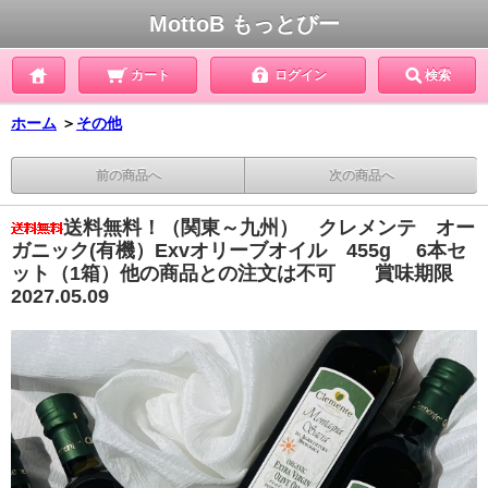
MottoB もっとびー
カート
ログイン
検索
ホーム
＞
その他
前の商品へ
次の商品へ
送料無料！（関東～九州） クレメンテ オー
ガニック(有機）Exvオリーブオイル 455g 6本セ
ット（1箱）他の商品との注文は不可 賞味期限
2027.05.09