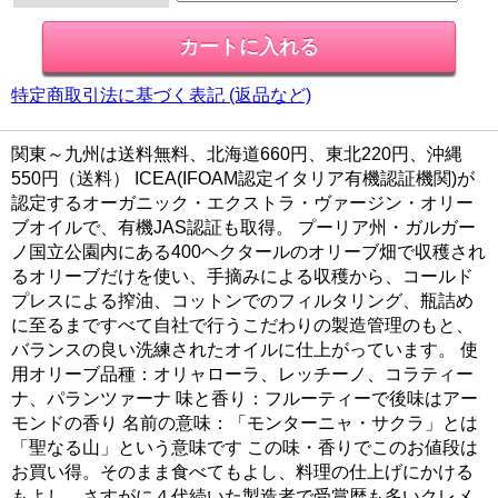
特定商取引法に基づく表記 (返品など)
関東～九州は送料無料、北海道660円、東北220円、沖縄
550円（送料） ICEA(IFOAM認定イタリア有機認証機関)が
認定するオーガニック・エクストラ・ヴァージン・オリー
ブオイルで、有機JAS認証も取得。 プーリア州・ガルガー
ノ国立公園内にある400ヘクタールのオリーブ畑で収穫され
るオリーブだけを使い、手摘みによる収穫から、コールド
プレスによる搾油、コットンでのフィルタリング、瓶詰め
に至るまですべて自社で行うこだわりの製造管理のもと、
バランスの良い洗練されたオイルに仕上がっています。 使
用オリーブ品種：オリャローラ、レッチーノ、コラティー
ナ、パランツァーナ 味と香り：フルーティーで後味はアー
モンドの香り 名前の意味：「モンターニャ・サクラ」とは
「聖なる山」という意味です この味・香りでこのお値段は
お買い得。そのまま食べてもよし、料理の仕上げにかける
もよし。さすがに４代続いた製造者で受賞歴も多いクレメ