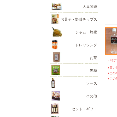
大豆関連
お菓子・野菜チップス
ジャム・蜂蜜
ドレッシング
お茶
» 特
●買い
黒糖
●この
●この
ソース
その他
セット・ギフト