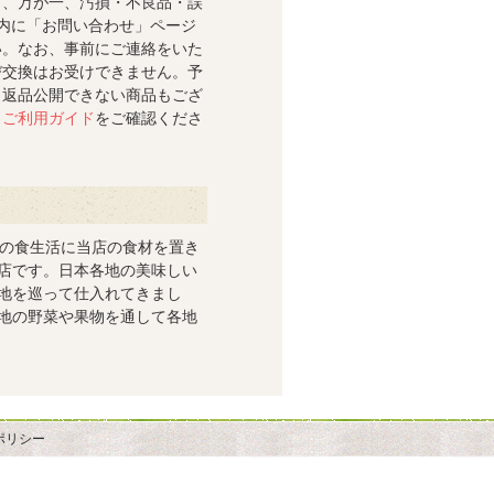
き、万が一、汚損・不良品・誤
内に「お問い合わせ」ページ
い。なお、事前にご連絡をいた
び交換はお受けできません。予
。返品公開できない商品もござ
、
ご利用ガイド
をご確認くださ
段の食生活に当店の食材を置き
店です。日本各地の美味しい
地を巡って仕入れてきまし
地の野菜や果物を通して各地
ポリシー