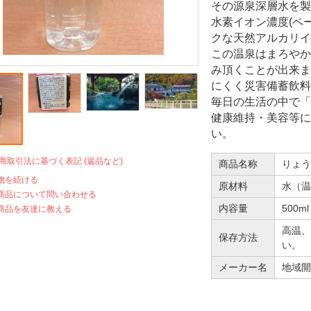
その源泉深層水を製
水素イオン濃度(ペー
クな天然アルカリイ
この温泉はまろやか
み頂くことが出来ま
にくく災害備蓄飲料
毎日の生活の中で「
健康維持・美容等に
い。
定商取引法に基づく表記 (返品など)
商品名称
りょ
物を続ける
原材料
水（
商品について問い合わせる
内容量
500
商品を友達に教える
高温、
保存方法
い。
メーカー名
地域