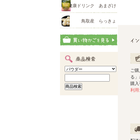
健康ドリンク あまざけ
鳥取産 らっきょ
イン
商品検索
ご注
ご購
る」
購入
利用
配送