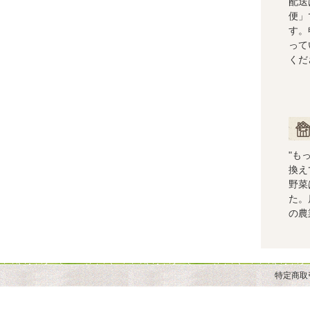
配送
便」
す。
って
くだ
ショ
"も
換え
野菜
た。
の農
特定商取