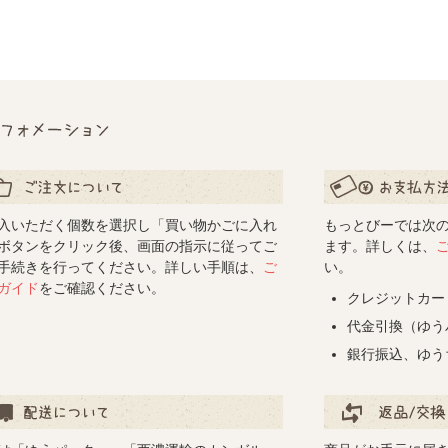
フォメーション
文について
お支払い方法につ
入いただく個数を選択し「買い物かごに入れ
もっとびーでは次
ボタンをクリック後、画面の指示に従ってご
ます。詳しくは、
手続きを行ってください。詳しい手順は、
ご
い。
ガイド
をご確認ください。
クレジットカー
代金引換（ゆう
銀行振込、ゆう
について
返品/交換について