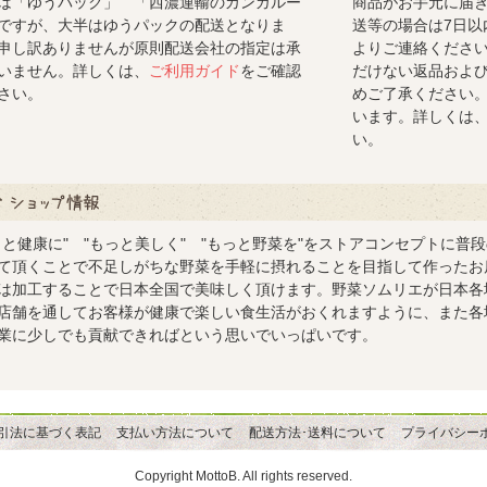
は「ゆうパック」 「西濃運輸のカンガルー
商品がお手元に届
ですが、大半はゆうパックの配送となりま
送等の場合は7日以
申し訳ありませんが原則配送会社の指定は承
よりご連絡くださ
いません。詳しくは、
ご利用ガイド
をご確認
だけない返品およ
さい。
めご了承ください
います。詳しくは
い。
ップ情報
っと健康に" "もっと美しく" "もっと野菜を"をストアコンセプトに普
て頂くことで不足しがちな野菜を手軽に摂れることを目指して作ったお
は加工することで日本全国で美味しく頂けます。野菜ソムリエが日本各
店舗を通してお客様が健康で楽しい食生活がおくれますように、また各
業に少しでも貢献できればという思いでいっぱいです。
引法に基づく表記
支払い方法について
配送方法･送料について
プライバシー
Copyright MottoB. All rights reserved.