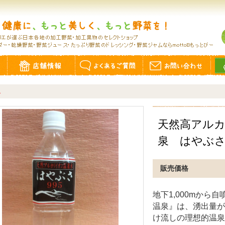
ム
天然高アル
泉 はやぶさ
販売価格
地下1,000mか
温泉』は、湧出量が日
け流しの理想的温泉