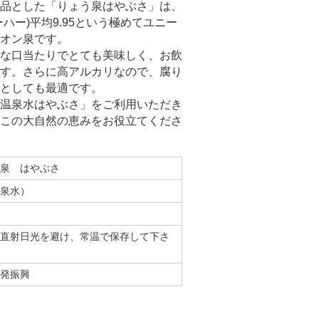
品とした「りょう泉はやぶさ」は、
ハー)平均9.95という極めてユニー
オン泉です。
な口当たりでとても美味しく、お飲
す。さらに高アルカリなので、腐り
としても最適です。
温泉水はやぶさ」をご利用いただき
この大自然の恵みをお役立てくださ
う泉 はやぶさ
温泉水）
ml
直射日光を避け、常温で保存して下さ
開発振興