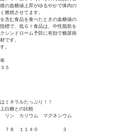
後の血糖値上昇がゆるやかで体内の
よく燃焼させてます。
を含む食品を食べたときの血糖値の
指標で、低ＧＩ食品は、中性脂肪を
クシンドローム予防に有効で糖尿病
材です。
です。
比率
３５
はミネラルたっぷり！！
上白糖との比較
ウム マグネシウム
ガー ７８ １１４０ ３