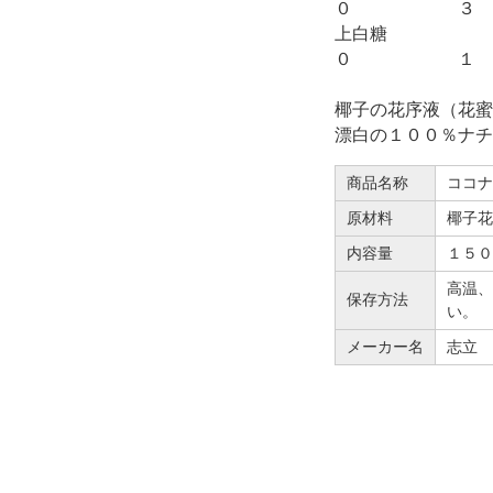
０ ３
上白
０ １
椰子の花序液（花蜜
漂白の１００％ナチ
商品名称
ココ
原材料
椰子
内容量
１５
高温、
保存方法
い。
メーカー名
志立