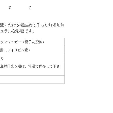
糖 ０ ２
液）だけを煮詰めて作った無添加無
ュラルな砂糖です。
ナッツシュガー（椰子花蜜糖）
花蜜（フイリピン産）
０ｇ
直射日光を避け、常温で保存して下さ