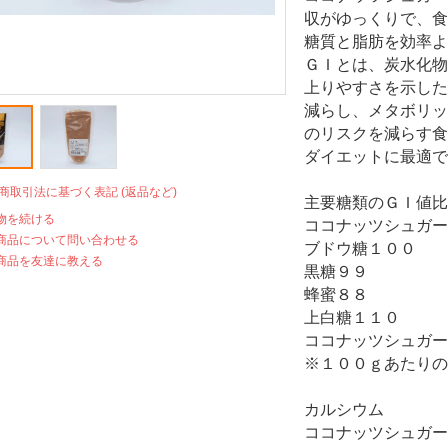
収がゆっくりで、食
糖質と脂肪を効率
ＧＩとは、炭水化物
上りやすさを示した
減らし、メタボリッ
のリスクを減らす食
ダイエットに最適
定商取引法に基づく表記 (返品など)
主要糖類のＧＩ値
物を続ける
ココナッツシュガー
商品について問い合わせる
ブドウ糖１００
商品を友達に教える
黒糖９９
蜂蜜８８
上白糖１１０
ココナッツシュガー
※１００ｇあたりの
リン カリ
カルシウム
ココナッツシュ