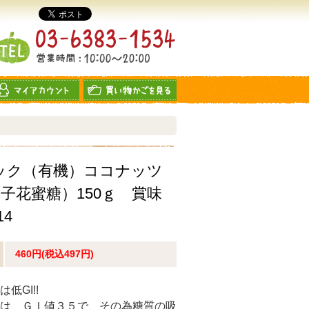
ック（有機）ココナッツ
子花蜜糖）150ｇ 賞味
14
460円(税込497円)
低GI!!
は、ＧＩ値３５で、その為糖質の吸