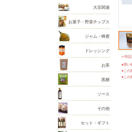
大豆関連
お菓子・野菜チップス
ジャム・蜂蜜
ドレッシング
» 特
●買い
お茶
●この
●この
黒糖
ソース
その他
セット・ギフト