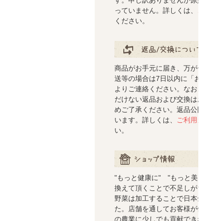
す。申し訳ありませんが原則配送
っていません。詳しくは、
ご利用
ください。
返品/交換について
商品がお手元に届き、万が一、汚
送等の場合は7日以内に「お問い
よりご連絡ください。なお、事前
だけない返品および交換はお受け
めご了承ください。返品公開でき
います。詳しくは、
ご利用ガイド
い。
ショップ情報
"もっと健康に" "もっと美しく
換えて頂くことで不足しがちな野
野菜は加工することで日本全国で
た。店舗を通してお客様が健康で
の農業に少しでも貢献できればと