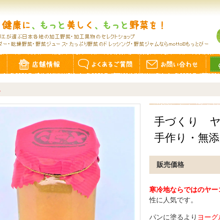
ム
手づくり ヤ
手作り・無
販売価格
寒冷地ならではのヤー
性に人気です。
パンに塗るより
ヨーグ