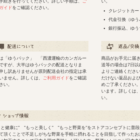
手続きを行ってください。詳しい手順は、
ご
い。
ガイド
をご確認ください。
クレジットカー
代金引換（ゆう
銀行振込、ゆう
について
返品/交換について
は「ゆうパック」 「西濃運輸のカンガルー
商品がお手元に届
ですが、大半はゆうパックの配送となりま
送等の場合は7日以
申し訳ありませんが原則配送会社の指定は承
よりご連絡くださ
いません。詳しくは、
ご利用ガイド
をご確認
だけない返品およ
さい。
めご了承ください
います。詳しくは
い。
ップ情報
っと健康に" "もっと美しく" "もっと野菜を"をストアコンセプトに普
て頂くことで不足しがちな野菜を手軽に摂れることを目指して作ったお