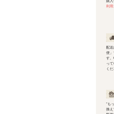
購入
利用
配送
配送
便」
す。
って
くだ
ショ
"も
換え