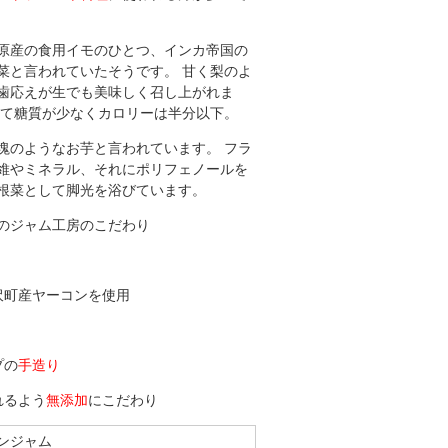
原産の食用イモのひとつ、インカ帝国の
菜と言われていたそうです。 甘く梨のよ
歯応えが生でも美味しく召し上がれま
べて糖質が少なくカロリーは半分以下。
塊のようなお芋と言われています。 フラ
維やミネラル、それにポリフェノールを
根菜として脚光を浴びています。
のジャム工房のこだわり
沢町産ヤーコンを使用
プの
手造り
れるよう
無添加
にこだわり
コンジャム