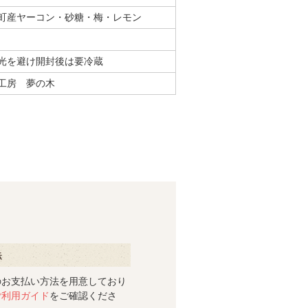
町産ヤーコン・砂糖・梅・レモン
光を避け開封後は要冷蔵
工房 夢の木
いて
のお支払い方法を用意しており
ご利用ガイド
をご確認くださ