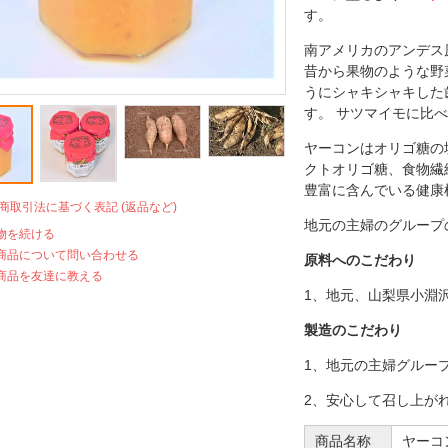
す。
南アメリカのアンデス
昔から果物のような野
うにシャキシャキした
す。 サツマイモに比
ヤーコンはオリゴ糖の
クトオリゴ糖、食物繊
豊富に含んでいる健康
定商取引法に基づく表記 (返品など)
地元の主婦のグループ
物を続ける
商品について問い合わせる
原料へのこだわり
商品を友達に教える
1、地元、山梨県小淵
製造のこだわり
1、地元の主婦グルー
2、安心して召し上が
商品名称
ヤー