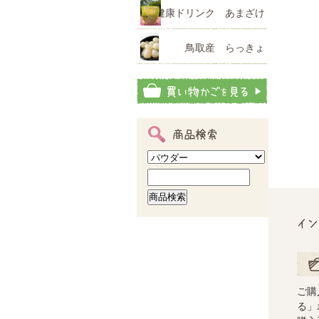
健康ドリンク あまざけ
鳥取産 らっきょ
商品検索
イン
ご注
ご購
る」