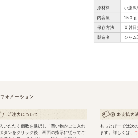
原材料
小淵沢
内容量
15０ｇ
保存方法
直射日
製造者
ジャム
フォメーション
文について
お支払い方法につ
入いただく個数を選択し「買い物かごに入れ
もっとびーでは次
ボタンをクリック後、画面の指示に従ってご
ます。詳しくは、