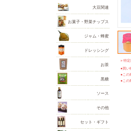
大豆関連
お菓子・野菜チップス
ジャム・蜂蜜
ドレッシング
» 特
お茶
●買い
●この
黒糖
●この
ソース
その他
セット・ギフト